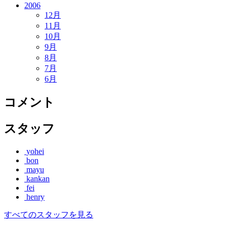
2006
12月
11月
10月
9月
8月
7月
6月
コメント
スタッフ
yohei
bon
mayu
kankan
fei
henry
すべてのスタッフを見る