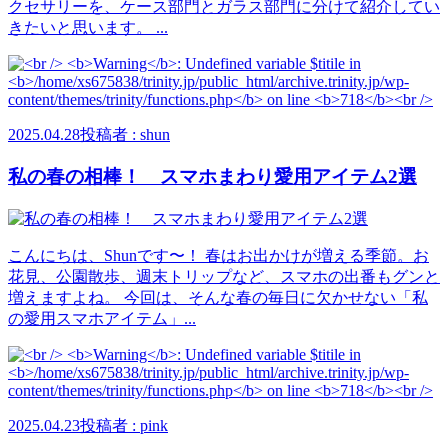
クセサリーを、ケース部門とガラス部門に分けて紹介してい
きたいと思います。 ...
2025.04.28
投稿者 : shun
私の春の相棒！ スマホまわり愛用アイテム2選
こんにちは、Shunです〜！ 春はお出かけが増える季節。お
花見、公園散歩、週末トリップなど、スマホの出番もグンと
増えますよね。 今回は、そんな春の毎日に欠かせない「私
の愛用スマホアイテム」...
2025.04.23
投稿者 : pink