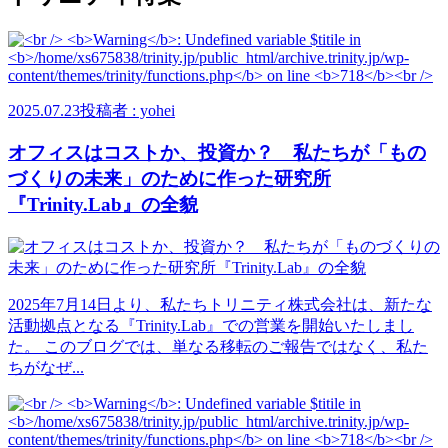
2025.07.23
投稿者 : yohei
オフィスはコストか、投資か？ 私たちが「もの
づくりの未来」のために作った研究所
『Trinity.Lab』の全貌
2025年7月14日より、私たちトリニティ株式会社は、新たな
活動拠点となる『Trinity.Lab』での営業を開始いたしまし
た。 このブログでは、単なる移転のご報告ではなく、私た
ちがなぜ...