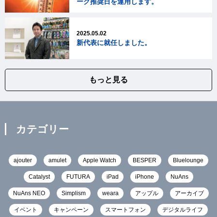
ーク推奨日を運用します。
2025.05.02
新代表に就任しました。
もっと見る
カテゴリー
ajouter
amulet
Apple Watch
BESPER
Bluelounge
Catalyst
FUTURA
iPad
iPhone
NuAns
NuAns NEO
Simplism
weara
アップル
アーカイブ
イベント
キャンペーン
スマートフォン
デジタルライフ