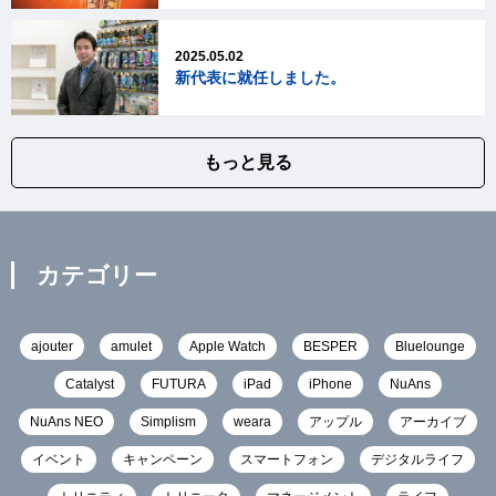
2025.05.02
新代表に就任しました。
もっと見る
カテゴリー
ajouter
amulet
Apple Watch
BESPER
Bluelounge
Catalyst
FUTURA
iPad
iPhone
NuAns
NuAns NEO
Simplism
weara
アップル
アーカイブ
イベント
キャンペーン
スマートフォン
デジタルライフ