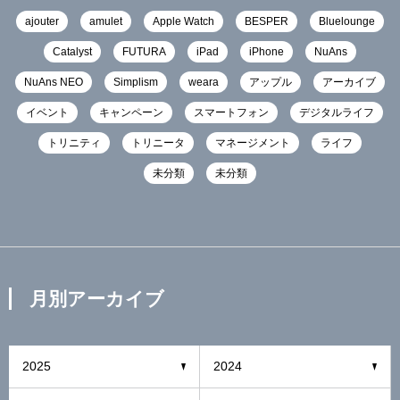
ajouter
amulet
Apple Watch
BESPER
Bluelounge
Catalyst
FUTURA
iPad
iPhone
NuAns
NuAns NEO
Simplism
weara
アップル
アーカイブ
イベント
キャンペーン
スマートフォン
デジタルライフ
トリニティ
トリニータ
マネージメント
ライフ
未分類
未分類
月別アーカイブ
2025
2024