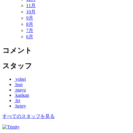
11月
10月
9月
8月
7月
6月
コメント
スタッフ
yohei
bon
mayu
kankan
fei
henry
すべてのスタッフを見る