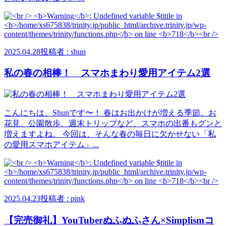
2025.04.28
投稿者 : shun
私の春の相棒！ スマホまわり愛用アイテム2選
こんにちは、Shunです〜！ 春はお出かけが増える季節。お
花見、公園散歩、週末トリップなど、スマホの出番もグンと
増えますよね。 今回は、そんな春の毎日に欠かせない「私
の愛用スマホアイテム」...
2025.04.23
投稿者 : pink
【完売御礼】YouTuberぬふぬふさん×Simplismコ